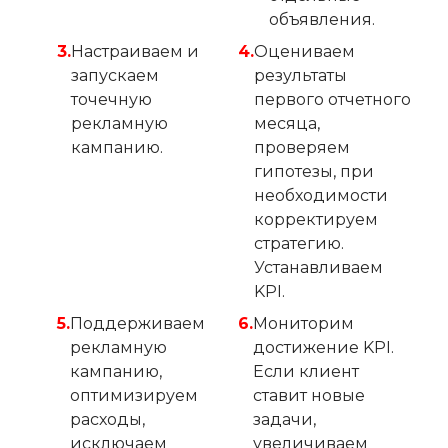
объявления.
Настраиваем и
Оцениваем
запускаем
результаты
точечную
первого отчетного
рекламную
месяца,
кампанию.
проверяем
гипотезы, при
необходимости
корректируем
стратегию.
Устанавливаем
KPI.
Поддерживаем
Мониторим
рекламную
достижение KPI.
кампанию,
Если клиент
оптимизируем
ставит новые
расходы,
задачи,
исключаем
увеличиваем