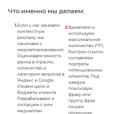
Что именно мы делаем:
Если у нас заказали
Выявляем и
контекстную
используем
рекламу, мы
максимальное
начинаем с
количество УТП,
медиапланирования.
быстрых ссылок,
Оцениваем емкость
составляем
рынка в отрасли,
портреты
количество и
потенциальных
категории запросов в
клиентов. Под
Яндекс и Google.
каждую
Узнаем цели и
поисковую
бюджеты клиента.
фразу или
Разрабатываем и
группу фраз
согласуем с ним
пишем
медиаплан.
отдельные